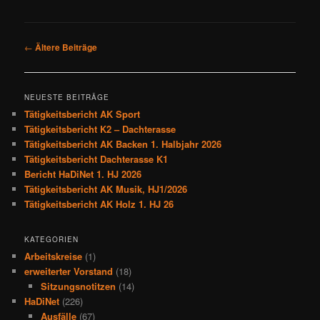
Beitrags-
←
Ältere Beiträge
Navigation
NEUESTE BEITRÄGE
Tätigkeitsbericht AK Sport
Tätigkeitsbericht K2 – Dachterasse
Tätigkeitsbericht AK Backen 1. Halbjahr 2026
Tätigkeitsbericht Dachterasse K1
Bericht HaDiNet 1. HJ 2026
Tätigkeitsbericht AK Musik, HJ1/2026
Tätigkeitsbericht AK Holz 1. HJ 26
KATEGORIEN
Arbeitskreise
(1)
erweiterter Vorstand
(18)
Sitzungsnotitzen
(14)
HaDiNet
(226)
Ausfälle
(67)