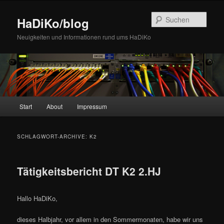
Zum
Zum
Inhalt
sekundären
Such
HaDiKo/blog
wechseln
Inhalt
wechseln
Neuigkeiten und Informationen rund ums HaDiKo
Hauptmenü
Start
About
Impressum
SCHLAGWORT-ARCHIVE:
K2
Tätigkeitsbericht DT K2 2.HJ
Hallo HaDiKo,
dieses Halbjahr, vor allem in den Sommermonaten, habe wir uns