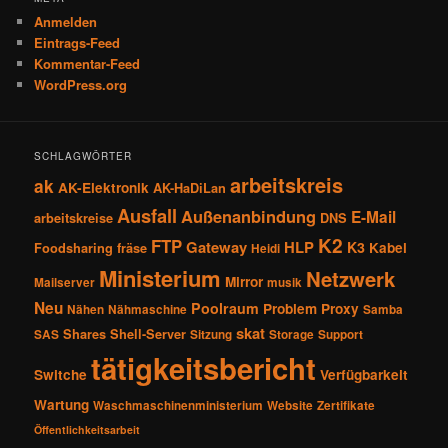
Anmelden
Eintrags-Feed
Kommentar-Feed
WordPress.org
SCHLAGWÖRTER
arbeitskreis
ak
AK-Elektronik
AK-HaDiLan
Ausfall
Außenanbindung
E-Mail
arbeitskreise
DNS
K2
FTP
Gateway
HLP
K3
Kabel
Foodsharing
fräse
Heidi
Ministerium
Netzwerk
Mirror
Mailserver
musik
Neu
Poolraum
Problem
Proxy
Nähen
Nähmaschine
Samba
skat
Shares
Shell-Server
SAS
Sitzung
Storage
Support
tätigkeitsbericht
Switche
Verfügbarkeit
Wartung
Waschmaschinenministerium
Website
Zertifikate
Öffentlichkeitsarbeit