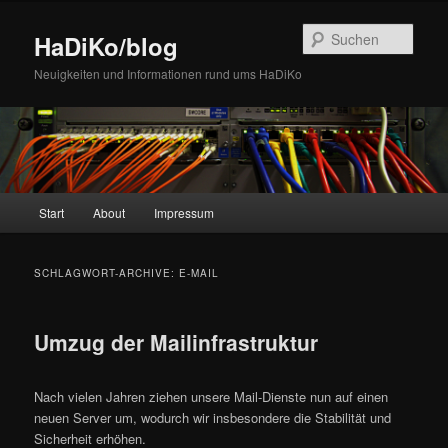
Zum
Zum
Inhalt
sekundären
Such
HaDiKo/blog
wechseln
Inhalt
wechseln
Neuigkeiten und Informationen rund ums HaDiKo
Hauptmenü
Start
About
Impressum
SCHLAGWORT-ARCHIVE:
E-MAIL
Umzug der Mailinfrastruktur
Nach vielen Jahren ziehen unsere Mail-Dienste nun auf einen
neuen Server um, wodurch wir insbesondere die Stabilität und
Sicherheit erhöhen.