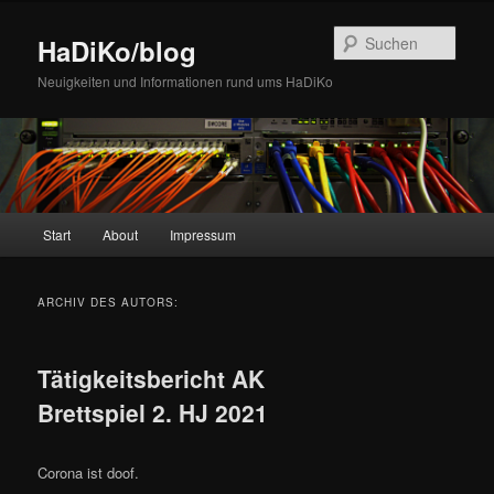
Zum
Zum
Inhalt
sekundären
Such
HaDiKo/blog
wechseln
Inhalt
wechseln
Neuigkeiten und Informationen rund ums HaDiKo
Hauptmenü
Start
About
Impressum
ARCHIV DES AUTORS:
Tätigkeitsbericht AK
Brettspiel 2. HJ 2021
Corona ist doof.