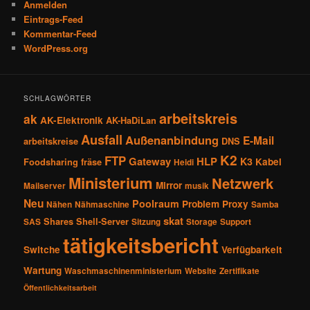
Anmelden
Eintrags-Feed
Kommentar-Feed
WordPress.org
SCHLAGWÖRTER
arbeitskreis
ak
AK-Elektronik
AK-HaDiLan
Ausfall
Außenanbindung
E-Mail
arbeitskreise
DNS
K2
FTP
Gateway
HLP
K3
Kabel
Foodsharing
fräse
Heidi
Ministerium
Netzwerk
Mirror
Mailserver
musik
Neu
Poolraum
Problem
Proxy
Nähen
Nähmaschine
Samba
skat
Shares
Shell-Server
SAS
Sitzung
Storage
Support
tätigkeitsbericht
Switche
Verfügbarkeit
Wartung
Waschmaschinenministerium
Website
Zertifikate
Öffentlichkeitsarbeit