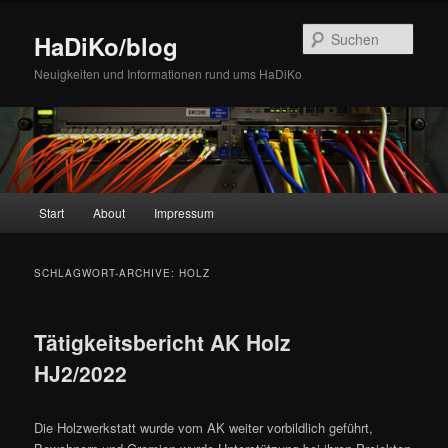
Zum
Zum
Inhalt
sekundären
Such
HaDiKo/blog
wechseln
Inhalt
wechseln
Neuigkeiten und Informationen rund ums HaDiKo
Hauptmenü
Start
About
Impressum
SCHLAGWORT-ARCHIVE:
HOLZ
Tätigkeitsbericht AK Holz
HJ2/2022
Die Holzwerkstatt wurde vom AK weiter vorbildlich geführt,