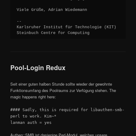
Viele Grüße, Adrian Wiedemann

--

Karlsruher Institut für Technologie (KIT)

Steinbuch Centre for Computing
Pool-Login Redux
Seit einer guten halben Stunde sollte wieder der gewohnte
Funktionsumfang des Poolraums zur Verfügung stehen. The
magic happens right here:
#### Sadly, this is required for libauthen-smb-
perl to work. Kim~*
lanman auth = yes
Authen::SMB ist dasjenige Perl-Modul, welches unsere