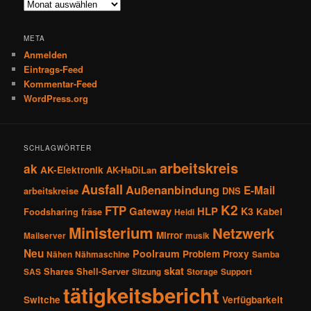
Archiv
META
Anmelden
Eintrags-Feed
Kommentar-Feed
WordPress.org
SCHLAGWÖRTER
arbeitskreis
ak
AK-Elektronik
AK-HaDiLan
Ausfall
Außenanbindung
E-Mail
arbeitskreise
DNS
K2
FTP
Gateway
HLP
K3
Kabel
Foodsharing
fräse
Heidi
Ministerium
Netzwerk
Mirror
Mailserver
musik
Neu
Poolraum
Problem
Proxy
Nähen
Nähmaschine
Samba
skat
Shares
Shell-Server
SAS
Sitzung
Storage
Support
tätigkeitsbericht
Switche
Verfügbarkeit