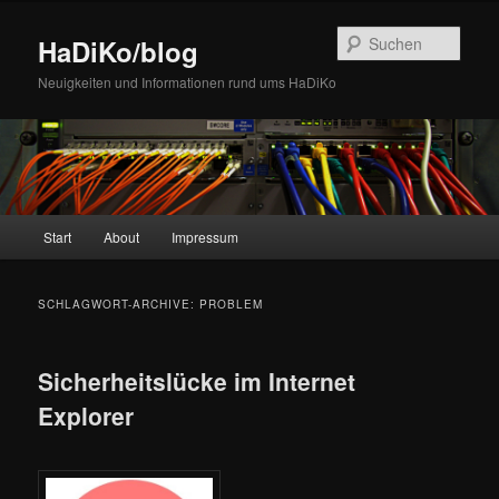
Zum
Zum
Inhalt
sekundären
Such
HaDiKo/blog
wechseln
Inhalt
wechseln
Neuigkeiten und Informationen rund ums HaDiKo
Hauptmenü
Start
About
Impressum
SCHLAGWORT-ARCHIVE:
PROBLEM
Sicherheitslücke im Internet
Explorer