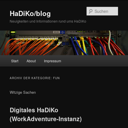
Zum
Zum
Inhalt
sekundären
Such
HaDiKo/blog
wechseln
Inhalt
wechseln
Neuigkeiten und Informationen rund ums HaDiKo
Hauptmenü
Start
About
Impressum
ARCHIV DER KATEGORIE:
FUN
Witzige Sachen
Digitales HaDiKo
(WorkAdventure-Instanz)