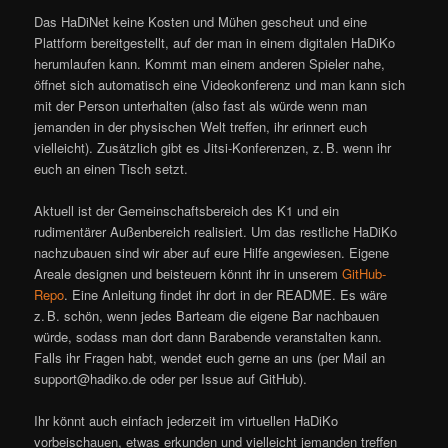
Das HaDiNet keine Kosten und Mühen gescheut und eine
Plattform bereitgestellt, auf der man in einem digitalen HaDiKo
herumlaufen kann. Kommt man einem anderen Spieler nahe,
öffnet sich automatisch eine Videokonferenz und man kann sich
mit der Person unterhalten (also fast als würde wenn man
jemanden in der physischen Welt treffen, ihr erinnert euch
vielleicht). Zusätzlich gibt es Jitsi-Konferenzen, z. B. wenn ihr
euch an einen Tisch setzt.
Aktuell ist der Gemeinschaftsbereich des K1 und ein
rudimentärer Außenbereich realisiert. Um das restliche HaDiKo
nachzubauen sind wir aber auf eure Hilfe angewiesen. Eigene
Areale designen und beisteuern könnt ihr in unserem
GitHub-
Repo
. Eine Anleitung findet ihr dort in der README. Es wäre
z. B. schön, wenn jedes Barteam die eigene Bar nachbauen
würde, sodass man dort dann Barabende veranstalten kann.
Falls ihr Fragen habt, wendet euch gerne an uns (per Mail an
support@hadiko.de oder per Issue auf GitHub).
Ihr könnt auch einfach jederzeit im virtuellen HaDiKo
vorbeischauen, etwas erkunden und vielleicht jemanden treffen