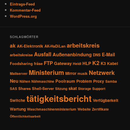
Eintrags-Feed
Kommentar-Feed
WordPress.org
SCHLAGWÖRTER
arbeitskreis
ak
AK-Elektronik
AK-HaDiLan
Ausfall
Außenanbindung
E-Mail
arbeitskreise
DNS
K2
FTP
Gateway
HLP
K3
Kabel
Foodsharing
fräse
Heidi
Ministerium
Netzwerk
Mirror
Mailserver
musik
Neu
Poolraum
Problem
Proxy
Nähen
Nähmaschine
Samba
skat
Shares
Shell-Server
SAS
Sitzung
Storage
Support
tätigkeitsbericht
Switche
Verfügbarkeit
Wartung
Waschmaschinenministerium
Website
Zertifikate
Öffentlichkeitsarbeit