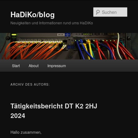
Zum
Zum
Inhalt
sekundären
Such
HaDiKo/blog
wechseln
Inhalt
wechseln
Neuigkeiten und Informationen rund ums HaDiKo
Hauptmenü
Start
About
Impressum
ARCHIV DES AUTORS:
Tätigkeitsbericht DT K2 2HJ
2024
Hallo zusammen,