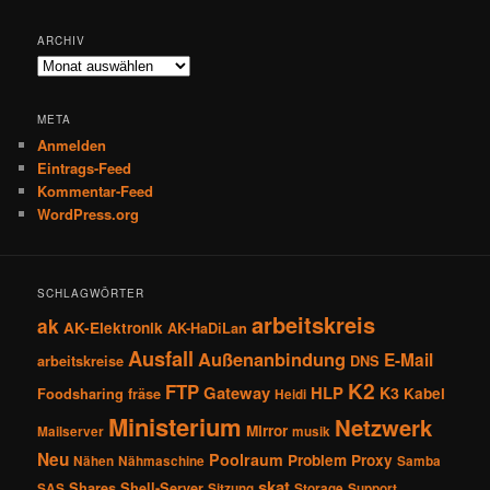
ARCHIV
Archiv
META
Anmelden
Eintrags-Feed
Kommentar-Feed
WordPress.org
SCHLAGWÖRTER
arbeitskreis
ak
AK-Elektronik
AK-HaDiLan
Ausfall
Außenanbindung
E-Mail
arbeitskreise
DNS
K2
FTP
Gateway
HLP
K3
Kabel
Foodsharing
fräse
Heidi
Ministerium
Netzwerk
Mirror
Mailserver
musik
Neu
Poolraum
Problem
Proxy
Nähen
Nähmaschine
Samba
skat
Shares
Shell-Server
SAS
Sitzung
Storage
Support