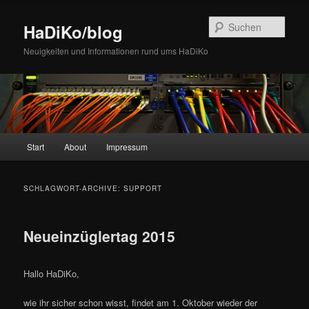
Zum
Zum
Inhalt
sekundären
Such
HaDiKo/blog
wechseln
Inhalt
wechseln
Neuigkeiten und Informationen rund ums HaDiKo
Hauptmenü
Start
About
Impressum
SCHLAGWORT-ARCHIVE:
SUPPORT
Neueinzüglertag 2015
Hallo HaDiKo,
wie ihr sicher schon wisst, findet am 1. Oktober wieder der