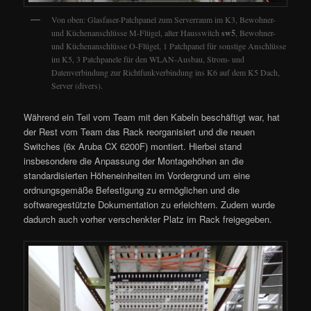
Von oben: Glasfaser-Patchpanel zum Serverraum im K3, Bewohner-
und Küchenanschlüsse M-Flügel, alter Hausswitch
sw5
, Bewohner-
und Küchenanschlüsse O-Flügel, 1 Patchpanel für sonstige Anschlüsse
im K5, 3 Patchpanele für den WLAN-Ausbau, Strom- und
Datenverbindung zur Richtfunkverbindung ins K6 auf dem K5 Dach,
Server (divers).
Während ein Teil vom Team mit den Kabeln beschäftigt war, hat
der Rest vom Team das Rack reorganisiert und die neuen
Switches (6x Aruba CX 6200F) montiert. Hierbei stand
insbesondere die Anpassung der Montagehöhen an die
standardisierten Höheneinheiten im Vordergrund um eine
ordnungsgemäße Befestigung zu ermöglichen und die
softwaregestützte Dokumentation zu erleichtern. Zudem wurde
dadurch auch vorher verschenkter Platz im Rack freigegeben.