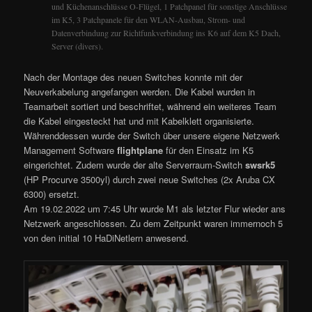
und Küchenanschlüsse O-Flügel, 1 Patchpanel für sonstige Anschlüsse
im K5, 3 Patchpanele für den WLAN-Ausbau, Strom- und
Datenverbindung zur Richtfunkverbindung ins K6 auf dem K5 Dach,
Server (divers).
Nach der Montage des neuen Switches konnte mit der
Neuverkabelung angefangen werden. Die Kabel wurden in
Teamarbeit sortiert und beschriftet, während ein weiteres Team
die Kabel eingesteckt hat und mit Kabelklett organisierte.
Währenddessen wurde der Switch über unsere eigene Netzwerk
Management Software
flightplane
für den Einsatz im K5
eingerichtet. Zudem wurde der alte Serverraum-Switch
swsrk5
(HP Procurve 3500yl) durch zwei neue Switches (2x Aruba CX
6300) ersetzt.
Am 19.02.2022 um 7:45 Uhr wurde M1 als letzter Flur wieder ans
Netzwerk angeschlossen. Zu dem Zeitpunkt waren immernoch 5
von den initial 10 HaDiNetlern anwesend.