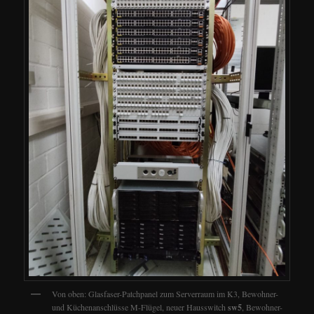
Von oben: Glasfaser-Patchpanel zum Serverraum im K3, Bewohner-
und Küchenanschlüsse M-Flügel, neuer Hausswitch
sw5
, Bewohner-