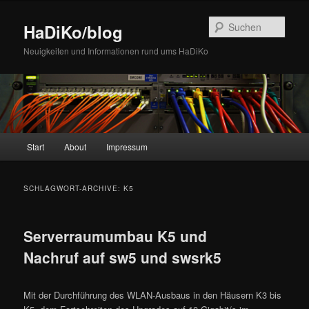
Zum
Zum
Inhalt
sekundären
Such
HaDiKo/blog
wechseln
Inhalt
wechseln
Neuigkeiten und Informationen rund ums HaDiKo
Hauptmenü
Start
About
Impressum
SCHLAGWORT-ARCHIVE:
K5
Serverraumumbau K5 und
Nachruf auf sw5 und swsrk5
Mit der Durchführung des WLAN-Ausbaus in den Häusern K3 bis