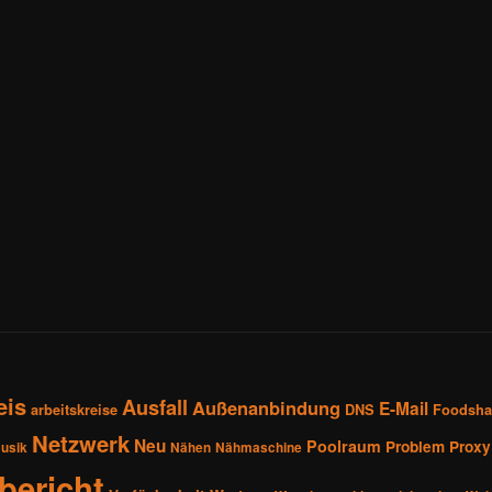
eis
Ausfall
Außenanbindung
E-Mail
arbeitskreise
DNS
Foodsha
Netzwerk
Neu
Poolraum
Problem
Proxy
usik
Nähen
Nähmaschine
sbericht