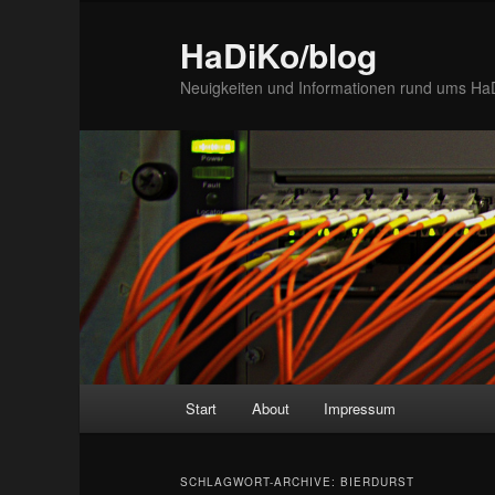
Zum
Zum
Inhalt
sekundären
HaDiKo/blog
wechseln
Inhalt
Neuigkeiten und Informationen rund ums Ha
wechseln
Hauptmenü
Start
About
Impressum
SCHLAGWORT-ARCHIVE:
BIERDURST