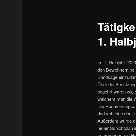
Tätigke
1. Halb
Im 1. Halbjahr 202
den Bewohnern beim
Bandsäge einzudäm
Über die Benutzung
begehrt waren wie 
welchem man die W
Die Renovierungsarb
dadurch eine deutli
Außerdem wurde das
neuer Schichtplan 
Im vergangenen Hal