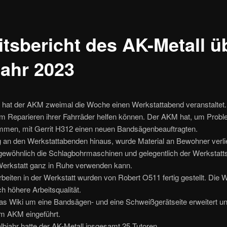
itsbericht des AK-Metall ü
jahr 2023
3 hat der AKM zweimal die Woche einen Werkstattabend veranstaltet.
 Reparieren ihrer Fahrräder helfen können. Der AKM hat, um Probl
men, mit Gerrit H312 einen neuen Bandsägenbeauftragten.
 an den Werkstattabenden hinaus, wurde Material an Bewohner verli
gewöhnlich die Schlagbohrmaschinen und gelegentlich der Werkstatts
erkstatt ganz in Ruhe verwenden kann.
eiten in der Werkstatt wurden von Robert O511 fertig gestellt. Die W
ch höhere Arbeitsqualität.
 Wiki um eine Bandsägen- und eine Schweißgerätseite erweitert und
im AKM eingeführt.
bjahr hatte der AK-Metall insgesamt 25 Tutoren.