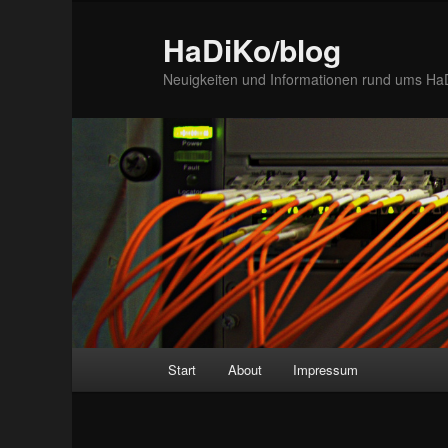
Zum
Inhalt
HaDiKo/blog
wechseln
Neuigkeiten und Informationen rund ums Ha
Hauptmenü
Start
About
Impressum