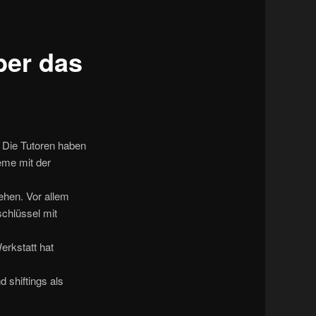
Navigation
ber das
 Die Tutoren haben
eme mit der
ehen. Vor allem
chlüssel mit
erkstatt hat
 shiftings als