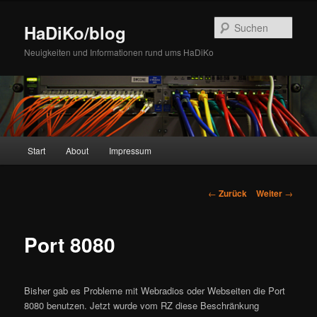
Zum
Inhalt
Such
HaDiKo/blog
wechseln
Neuigkeiten und Informationen rund ums HaDiKo
Hauptmenü
Start
About
Impressum
Beitrags-
←
Zurück
Weiter
→
Navigation
Port 8080
Bisher gab es Probleme mit Webradios oder Webseiten die Port
8080 benutzen. Jetzt wurde vom RZ diese Beschränkung