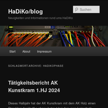
Zum
Zum
Inhalt
sekundären
Such
HaDiKo/blog
wechseln
Inhalt
wechseln
Neuigkeiten und Informationen rund ums HaDiKo
Hauptmenü
Start
About
Impressum
SCHLAGWORT-ARCHIVE:
HADIKOPHASE
Tätigkeitsbericht AK
Kunstkram 1.HJ 2024
Dieses Halbjahr hat der AK Kunstkram mit dem AK Holz einen