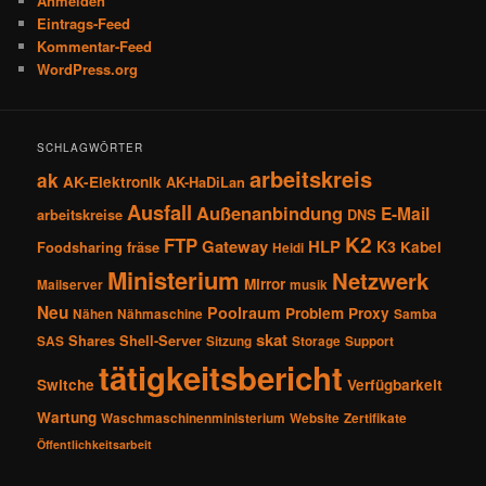
Anmelden
Eintrags-Feed
Kommentar-Feed
WordPress.org
SCHLAGWÖRTER
arbeitskreis
ak
AK-Elektronik
AK-HaDiLan
Ausfall
Außenanbindung
E-Mail
arbeitskreise
DNS
K2
FTP
Gateway
HLP
K3
Kabel
Foodsharing
fräse
Heidi
Ministerium
Netzwerk
Mirror
Mailserver
musik
Neu
Poolraum
Problem
Proxy
Nähen
Nähmaschine
Samba
skat
Shares
Shell-Server
SAS
Sitzung
Storage
Support
tätigkeitsbericht
Switche
Verfügbarkeit
Wartung
Waschmaschinenministerium
Website
Zertifikate
Öffentlichkeitsarbeit