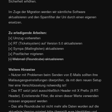
Sicherheit erhöhen.
Im Zuge der Migration werden wir sämtliche Software
aktualisieren und den Spamfilter der Uni durch einen eigenen
ersetzen.
Zu erledigende Arbeiten:
[x] Umzug vorbereiten
[x] RT (Ticketsystem) auf Version 5.0 aktualisieren
[x] Sympa (Mailinglisten) aktualisieren
[x] Postfächer migrieren
[-] Webmail (Roundcube) aktualisieren
Weitere Hinweise
– Nutzer mit Problemen beim Senden von E-Mails sollten ihre
Mailausgangseinstellungen überprüfen, da mit dem neuen Setup
hier eine Verschlüsselung notwendig ist!
– Das RT setzt jetzt ausschließlich Header mit X Prefix (X-RT-
Header). Existierende Filter, die einen dieser Werte verwenden
müssen angepasst werden
– Das alte Roundcube ist nicht mehr alle Daten wurden auf die
aktuellste Version migriert bitte überprüft eure Identitäten und