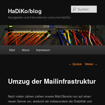
Zum
Inhalt
Such
HaDiKo/blog
wechseln
Neuigkeiten und Informationen rund ums HaDiKo
Hauptmenü
Start
About
Impressum
Beitrags-
←
Zurück
Weiter
→
Navigation
Umzug der Mailinfrastruktur
Nach vielen Jahren ziehen unsere Mail-Dienste nun auf einen
neuen Server um, wodurch wir insbesondere die Stabilität und