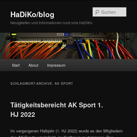
Zum
Zum
Inhalt
sekundären
Such
HaDiKo/blog
wechseln
Inhalt
wechseln
Neuigkeiten und Informationen rund ums HaDiKo
Hauptmenü
Start
About
Impressum
SCHLAGWORT-ARCHIVE:
AK SPORT
Tätigkeitsbereicht AK Sport 1.
HJ 2022
Im vergangenen Halbjahr (1. HJ 2022) wurde es den Mitgliedern