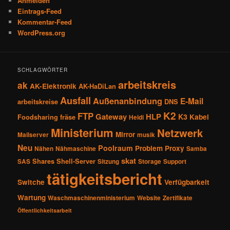
Anmelden
Eintrags-Feed
Kommentar-Feed
WordPress.org
SCHLAGWÖRTER
arbeitskreis
ak
AK-Elektronik
AK-HaDiLan
Ausfall
Außenanbindung
E-Mail
arbeitskreise
DNS
K2
FTP
Gateway
HLP
K3
Kabel
Foodsharing
fräse
Heidi
Ministerium
Netzwerk
Mirror
Mailserver
musik
Neu
Poolraum
Problem
Proxy
Nähen
Nähmaschine
Samba
skat
Shares
Shell-Server
SAS
Sitzung
Storage
Support
tätigkeitsbericht
Switche
Verfügbarkeit
Wartung
Waschmaschinenministerium
Website
Zertifikate
Öffentlichkeitsarbeit