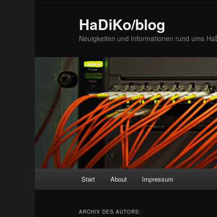
Zum
Zum
Inhalt
sekundären
HaDiKo/blog
wechseln
Inhalt
Neuigkeiten und Informationen rund ums Ha
wechseln
Hauptmenü
Start
About
Impressum
ARCHIV DES AUTORS: