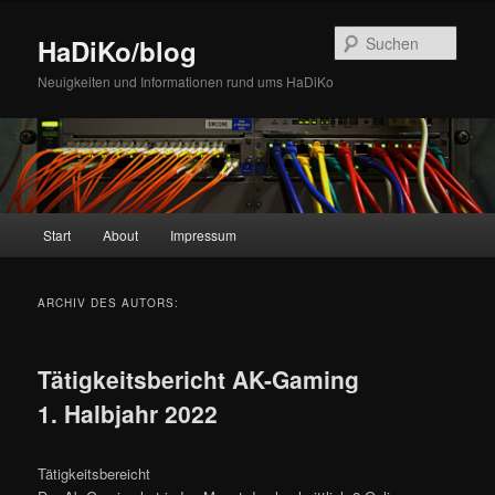
Zum
Zum
Inhalt
sekundären
Such
HaDiKo/blog
wechseln
Inhalt
wechseln
Neuigkeiten und Informationen rund ums HaDiKo
Hauptmenü
Start
About
Impressum
ARCHIV DES AUTORS:
Tätigkeitsbericht AK-Gaming
1. Halbjahr 2022
Tätigkeitsbereicht