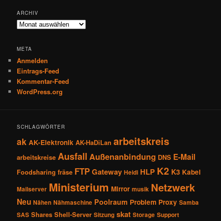
ARCHIV
Archiv
META
Anmelden
Eintrags-Feed
Kommentar-Feed
WordPress.org
SCHLAGWÖRTER
arbeitskreis
ak
AK-Elektronik
AK-HaDiLan
Ausfall
Außenanbindung
E-Mail
arbeitskreise
DNS
K2
FTP
Gateway
HLP
K3
Kabel
Foodsharing
fräse
Heidi
Ministerium
Netzwerk
Mirror
Mailserver
musik
Neu
Poolraum
Problem
Proxy
Nähen
Nähmaschine
Samba
skat
Shares
Shell-Server
SAS
Sitzung
Storage
Support