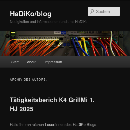
Zum
Zum
Inhalt
sekundären
Such
HaDiKo/blog
wechseln
Inhalt
wechseln
Neuigkeiten und Informationen rund ums HaDiKo
Hauptmenü
Start
About
Impressum
ARCHIV DES AUTORS:
Tätigkeitsberich K4 GrillMi 1.
HJ 2025
Hallo ihr zahlreichen Leser:innen des HaDiKo-Blogs,