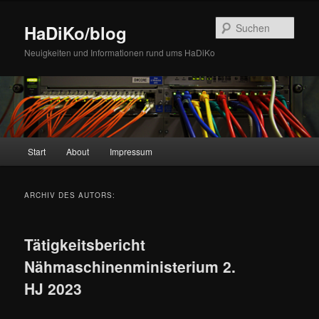
Zum
Zum
Inhalt
sekundären
Such
HaDiKo/blog
wechseln
Inhalt
wechseln
Neuigkeiten und Informationen rund ums HaDiKo
Hauptmenü
Start
About
Impressum
ARCHIV DES AUTORS:
Tätigkeitsbericht
Nähmaschinenministerium 2.
HJ 2023