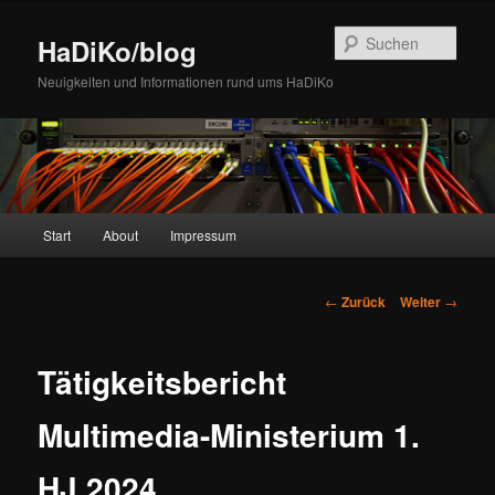
Zum
Inhalt
Such
HaDiKo/blog
wechseln
Neuigkeiten und Informationen rund ums HaDiKo
Hauptmenü
Start
About
Impressum
Beitrags-
←
Zurück
Weiter
→
Navigation
Tätigkeitsbericht
Multimedia-Ministerium 1.
HJ 2024