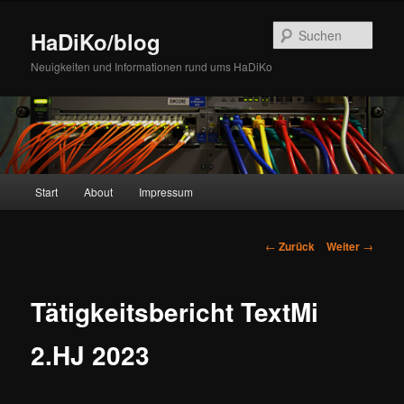
Zum
Inhalt
Such
HaDiKo/blog
wechseln
Neuigkeiten und Informationen rund ums HaDiKo
Hauptmenü
Start
About
Impressum
Beitrags-
←
Zurück
Weiter
→
Navigation
Tätigkeitsbericht TextMi
2.HJ 2023