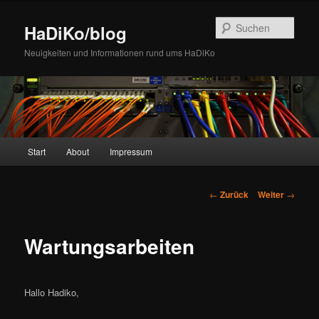
Zum
Inhalt
Such
HaDiKo/blog
wechseln
Neuigkeiten und Informationen rund ums HaDiKo
Hauptmenü
Start
About
Impressum
Beitrags-
←
Zurück
Weiter
→
Navigation
Wartungsarbeiten
Hallo Hadiko,