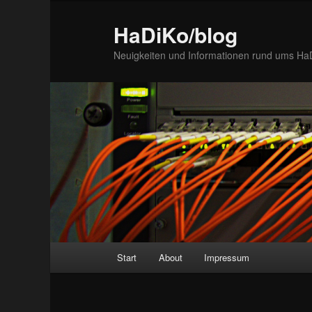
Zum
Inhalt
HaDiKo/blog
wechseln
Neuigkeiten und Informationen rund ums Ha
Hauptmenü
Start
About
Impressum