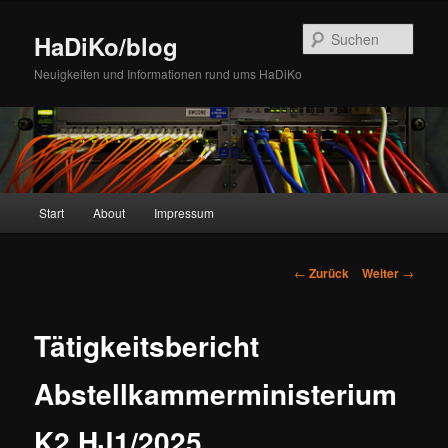
Zum
Inhalt
Such
HaDiKo/blog
wechseln
Neuigkeiten und Informationen rund ums HaDiKo
Hauptmenü
Start
About
Impressum
Beitrags-
←
Zurück
Weiter
→
Navigation
Tätigkeitsbericht
Abstellkammerministerium
K2 HJ1/2025