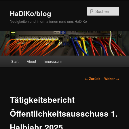
Zum
Inhalt
Such
HaDiKo/blog
wechseln
Neuigkeiten und Informationen rund ums HaDiKo
Hauptmenü
Start
About
Impressum
Beitrags-
←
Zurück
Weiter
→
Navigation
Tätigkeitsbericht
Öffentlichkeitsausschuss 1.
Halbjahr 2025