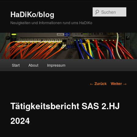
Zum
Inhalt
Such
HaDiKo/blog
wechseln
Neuigkeiten und Informationen rund ums HaDiKo
Hauptmenü
Start
About
Impressum
Beitrags-
←
Zurück
Weiter
→
Navigation
Tätigkeitsbericht SAS 2.HJ
2024