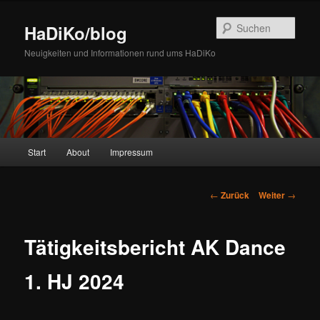
Zum
Inhalt
Such
HaDiKo/blog
wechseln
Neuigkeiten und Informationen rund ums HaDiKo
Hauptmenü
Start
About
Impressum
Beitrags-
←
Zurück
Weiter
→
Navigation
Tätigkeitsbericht AK Dance
1. HJ 2024