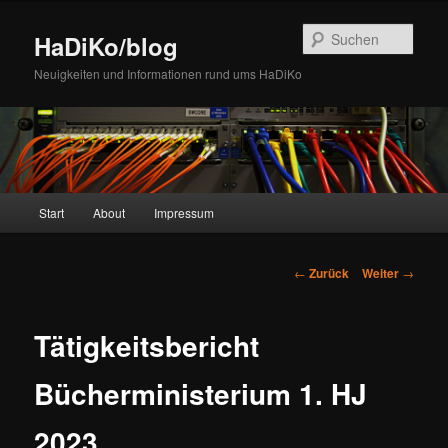
Zum
Inhalt
Such
HaDiKo/blog
wechseln
Neuigkeiten und Informationen rund ums HaDiKo
Hauptmenü
Start
About
Impressum
Beitrags-
←
Zurück
Weiter
→
Navigation
Tätigkeitsbericht
Bücherministerium 1. HJ
2023