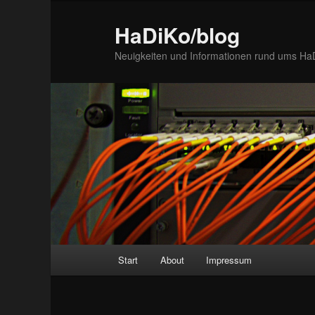
Zum
Inhalt
HaDiKo/blog
wechseln
Neuigkeiten und Informationen rund ums Ha
Hauptmenü
Start
About
Impressum