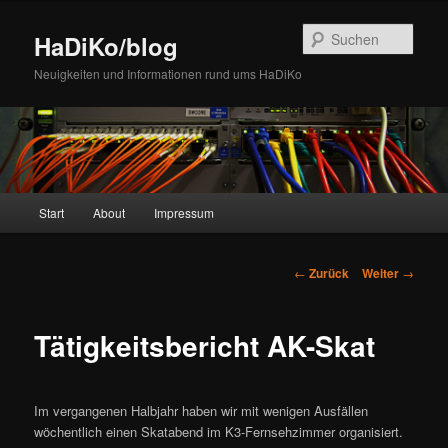
Zum
Inhalt
Such
HaDiKo/blog
wechseln
Neuigkeiten und Informationen rund ums HaDiKo
Hauptmenü
Start
About
Impressum
Beitrags-
←
Zurück
Weiter
→
Navigation
Tätigkeitsbericht AK-Skat
Im vergangenen Halbjahr haben wir mit wenigen Ausfällen
wöchentlich einen Skatabend im K3-Fernsehzimmer organisiert.