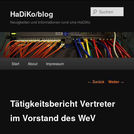
Zum
Inhalt
Such
HaDiKo/blog
wechseln
Neuigkeiten und Informationen rund ums HaDiKo
Hauptmenü
Start
About
Impressum
Beitrags-
←
Zurück
Weiter
→
Navigation
Tätigkeitsbericht Vertreter
im Vorstand des WeV