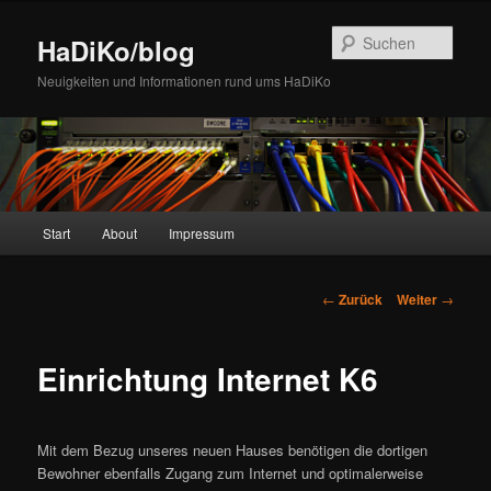
Zum
Inhalt
Such
HaDiKo/blog
wechseln
Neuigkeiten und Informationen rund ums HaDiKo
Hauptmenü
Start
About
Impressum
Beitrags-
←
Zurück
Weiter
→
Navigation
Einrichtung Internet K6
Mit dem Bezug unseres neuen Hauses benötigen die dortigen
Bewohner ebenfalls Zugang zum Internet und optimalerweise