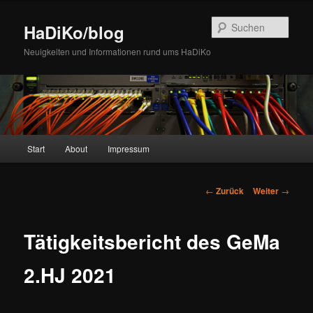
Zum
Inhalt
Such
HaDiKo/blog
wechseln
Neuigkeiten und Informationen rund ums HaDiKo
Hauptmenü
Start
About
Impressum
Beitrags-
←
Zurück
Weiter
→
Navigation
Tätigkeitsbericht des GeMa
2.HJ 2021