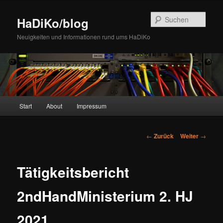
Zum
Inhalt
Such
HaDiKo/blog
wechseln
Neuigkeiten und Informationen rund ums HaDiKo
Hauptmenü
Start
About
Impressum
Beitrags-
←
Zurück
Weiter
→
Navigation
Tätigkeitsbericht
2ndHandMinisterium 2. HJ
2021