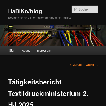
Zum
Inhalt
Such
HaDiKo/blog
wechseln
Neuigkeiten und Informationen rund ums HaDiKo
Hauptmenü
Start
About
Impressum
Beitrags-
←
Zurück
Weiter
→
Navigation
Tätigkeitsbericht
Textildruckministerium 2.
HJ 2025