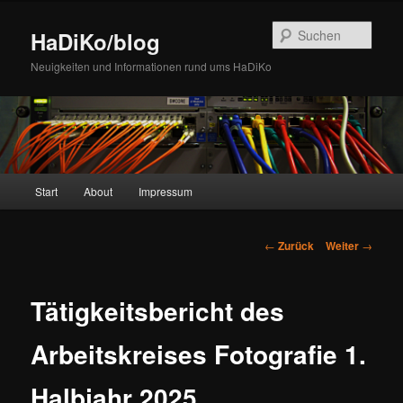
Zum
Inhalt
Such
HaDiKo/blog
wechseln
Neuigkeiten und Informationen rund ums HaDiKo
Hauptmenü
Start
About
Impressum
Beitrags-
←
Zurück
Weiter
→
Navigation
Tätigkeitsbericht des
Arbeitskreises Fotografie 1.
Halbjahr 2025