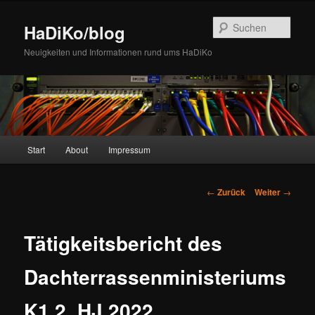
Zum
Inhalt
Such
HaDiKo/blog
wechseln
Neuigkeiten und Informationen rund ums HaDiKo
Hauptmenü
Start
About
Impressum
Beitrags-
←
Zurück
Weiter
→
Navigation
Tätigkeitsbericht des
Dachterrassenministeriums
K1 2. HJ 2022