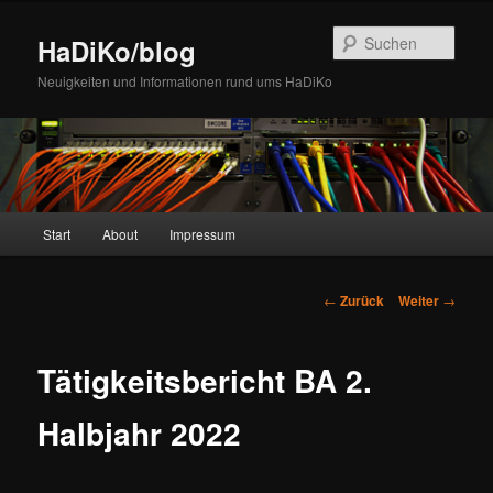
Zum
Inhalt
Such
HaDiKo/blog
wechseln
Neuigkeiten und Informationen rund ums HaDiKo
Hauptmenü
Start
About
Impressum
Beitrags-
←
Zurück
Weiter
→
Navigation
Tätigkeitsbericht BA 2.
Halbjahr 2022