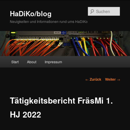
Zum
Inhalt
Such
HaDiKo/blog
wechseln
Neuigkeiten und Informationen rund ums HaDiKo
Hauptmenü
Start
About
Impressum
Beitrags-
←
Zurück
Weiter
→
Navigation
Tätigkeitsbericht FräsMi 1.
HJ 2022