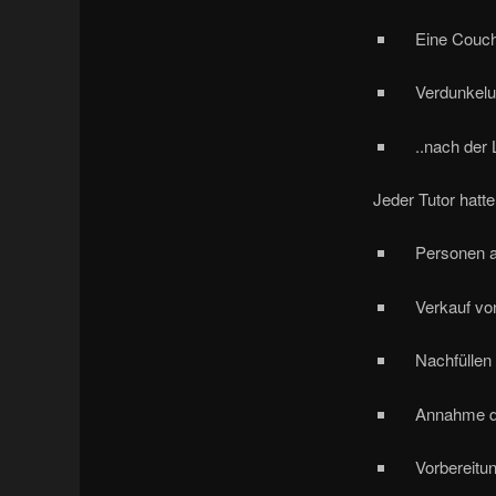
Eine Couch
Verdunkelun
..nach der L
Jeder Tutor hatte 
Personen am 
Verkauf vo
Nachfüllen
Annahme de
Vorbereitun