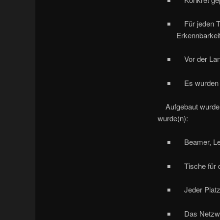
Für jeden Tu
Erkennbarkei
Vor der Lan
Es wurden zw
Aufgebaut wurde d
wurde(n):
Beamer, Lei
Tische für d
Jeder Platz
Das Netzwer