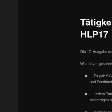
Tätigke
HLP17
Die 17. Ausgabe de
Was davor geschah
Es gab 5 Sit
und Feedba
Jedem Tutor 
beigetragen 
Konkret gepl