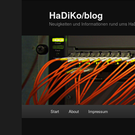
Zum
Inhalt
HaDiKo/blog
wechseln
Neuigkeiten und Informationen rund ums Ha
Hauptmenü
Start
About
Impressum