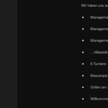
Wir haben uns wäh
Managemen
Managemen
Management
…hilfestellu
6 Turnie
Massenpiz
Grillen a
Willkommensr