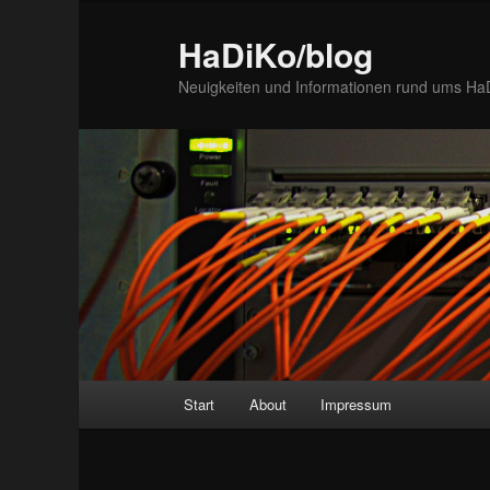
Zum
Inhalt
HaDiKo/blog
wechseln
Neuigkeiten und Informationen rund ums Ha
Hauptmenü
Start
About
Impressum