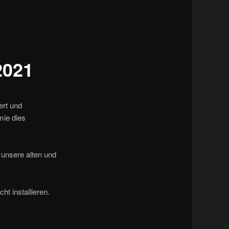
Navigation
2021
ert und
mie dies
 unsere alten und
ht installieren.