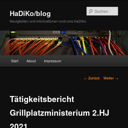
Zum
Inhalt
Such
HaDiKo/blog
wechseln
Neuigkeiten und Informationen rund ums HaDiKo
Hauptmenü
Start
About
Impressum
Beitrags-
←
Zurück
Weiter
→
Navigation
Tätigkeitsbericht
Grillplatzministerium 2.HJ
2021