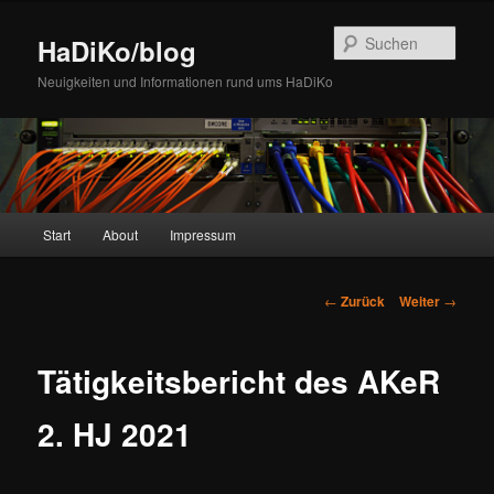
Zum
Inhalt
Such
HaDiKo/blog
wechseln
Neuigkeiten und Informationen rund ums HaDiKo
Hauptmenü
Start
About
Impressum
Beitrags-
←
Zurück
Weiter
→
Navigation
Tätigkeitsbericht des AKeR
2. HJ 2021