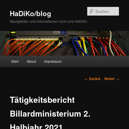
Zum
Inhalt
Such
HaDiKo/blog
wechseln
Neuigkeiten und Informationen rund ums HaDiKo
Hauptmenü
Start
About
Impressum
Beitrags-
←
Zurück
Weiter
→
Navigation
Tätigkeitsbericht
Billardministerium 2.
Halbjahr 2021