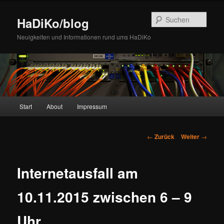
Zum
Inhalt
Such
HaDiKo/blog
wechseln
Neuigkeiten und Informationen rund ums HaDiKo
Hauptmenü
Start
About
Impressum
Beitrags-
←
Zurück
Weiter
→
Navigation
Internetausfall am
10.11.2015 zwischen 6 – 9
Uhr