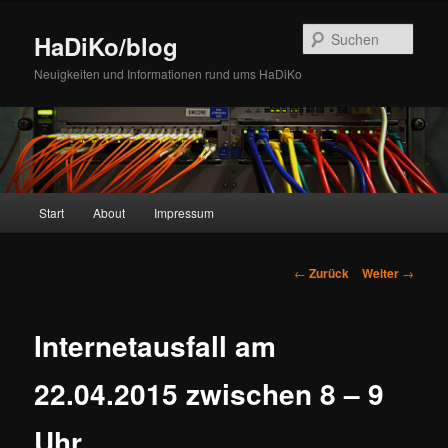
Zum
Inhalt
Such
HaDiKo/blog
wechseln
Neuigkeiten und Informationen rund ums HaDiKo
Hauptmenü
Start
About
Impressum
Beitrags-
←
Zurück
Weiter
→
Navigation
Internetausfall am
22.04.2015 zwischen 8 – 9
Uhr