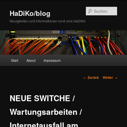
Zum
Inhalt
Such
HaDiKo/blog
wechseln
Neuigkeiten und Informationen rund ums HaDiKo
Hauptmenü
Start
About
Impressum
Beitrags-
←
Zurück
Weiter
→
Navigation
NEUE SWITCHE /
Wartungsarbeiten /
Internetausfall am