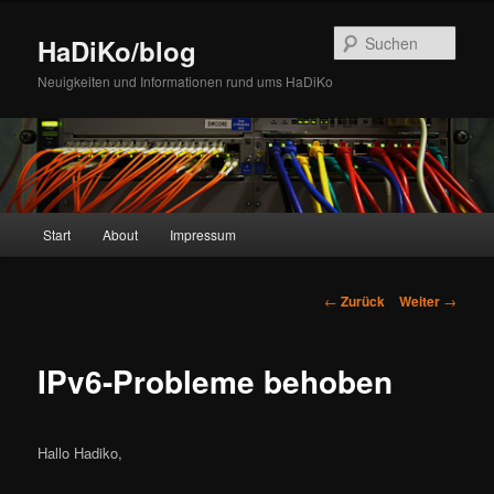
Zum
Inhalt
Such
HaDiKo/blog
wechseln
Neuigkeiten und Informationen rund ums HaDiKo
Hauptmenü
Start
About
Impressum
Beitrags-
←
Zurück
Weiter
→
Navigation
IPv6-Probleme behoben
Hallo Hadiko,