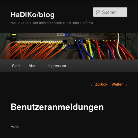
Zum
Inhalt
Such
HaDiKo/blog
wechseln
Neuigkeiten und Informationen rund ums HaDiKo
Hauptmenü
Start
About
Impressum
Beitrags-
←
Zurück
Weiter
→
Navigation
Benutzeranmeldungen
Hallo,