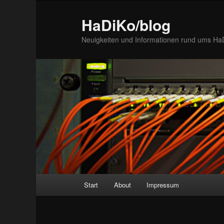
Zum
Inhalt
HaDiKo/blog
wechseln
Neuigkeiten und Informationen rund ums Ha
Hauptmenü
Start
About
Impressum